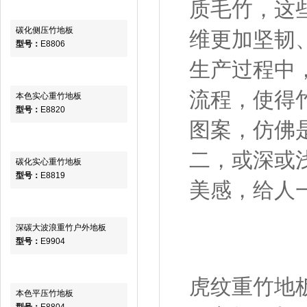
质毛竹，这
碳化侧压竹地板
维更加坚韧
型号：
E8806
生产过程中
流程，使得
本色实心重竹地板
型号：
E8820
图案，仿佛
二，或深或
碳化实心重竹地板
型号：
E8819
美感，给人
深碳大波浪重竹户外地板
型号：
E9904
虎纹重竹地
本色平压竹地板