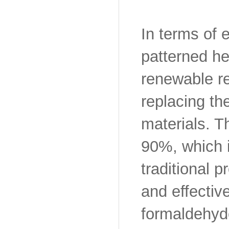
In terms of 
patterned he
renewable r
replacing th
materials. T
90%, which i
traditional 
and effectiv
formaldehyd