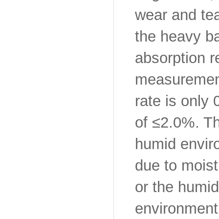
wear and tea
the heavy b
absorption r
measurement
rate is only
of ≤2.0%. Th
humid envir
due to moist
or the humid
environment 