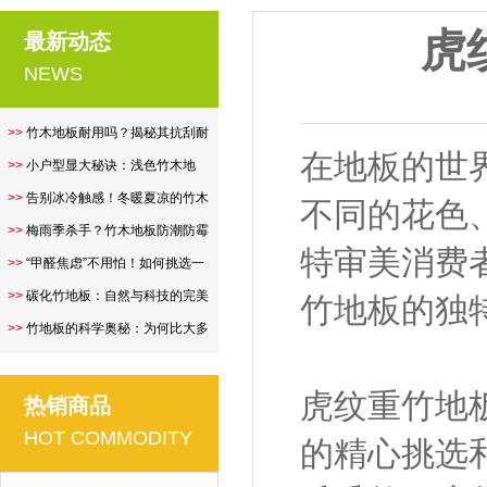
虎
最新动态
NEWS
>>
竹木地板耐用吗？揭秘其抗刮耐
在地板的世
磨性..
>>
小户型显大秘诀：浅色竹木地
板，让空..
>>
告别冰冷触感！冬暖夏凉的竹木
不同的花色
地板..
>>
梅雨季杀手？竹木地板防潮防霉
特审美消费
全攻..
>>
“甲醛焦虑”不用怕！如何挑选一
款..
>>
碳化竹地板：自然与科技的完美
竹地板的独
融合..
>>
竹地板的科学奥秘：为何比大多
数硬..
虎纹重竹地
热销商品
HOT COMMODITY
的精心挑选