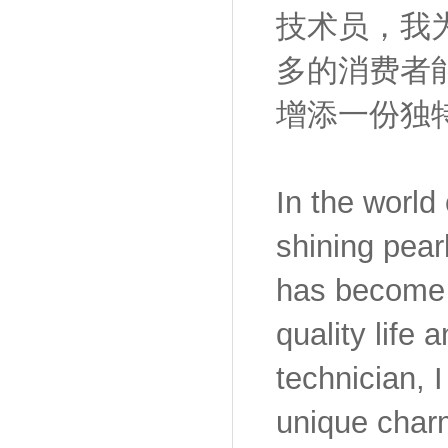
技术员，我
多的消费者
增添一份独
In the world 
shining pear
has become 
quality life 
technician, 
unique charm