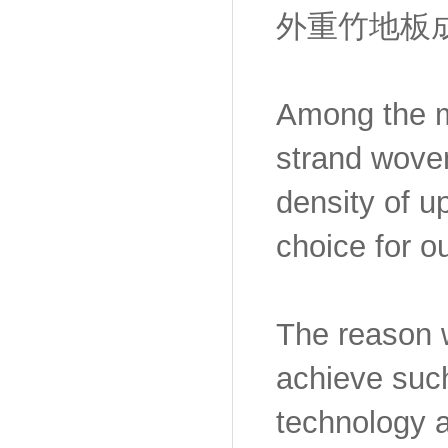
外重竹地板
Among the ma
strand woven
density of u
choice for o
The reason 
achieve such
technology a