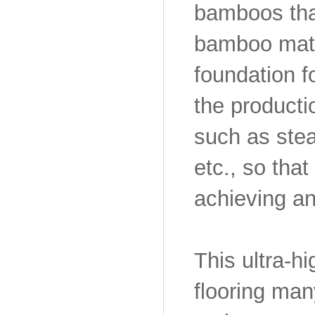
bamboos that
bamboo mater
foundation f
the producti
such as stea
etc., so tha
achieving an
This ultra-h
flooring many