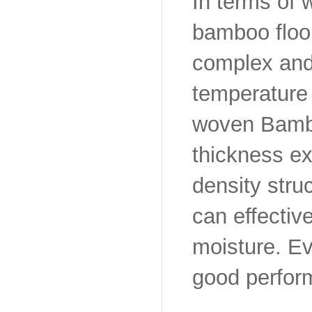
In terms of 
bamboo floor
complex and 
temperature c
woven Bambo
thickness ex
density stru
can effectiv
moisture. Ev
good perfor