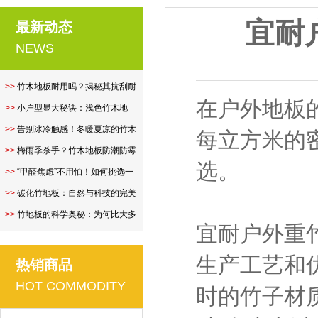
宜耐
最新动态
NEWS
>>
竹木地板耐用吗？揭秘其抗刮耐
在户外地板
磨性..
>>
小户型显大秘诀：浅色竹木地
板，让空..
>>
告别冰冷触感！冬暖夏凉的竹木
每立方米的
地板..
>>
梅雨季杀手？竹木地板防潮防霉
选。
全攻..
>>
“甲醛焦虑”不用怕！如何挑选一
款..
>>
碳化竹地板：自然与科技的完美
融合..
>>
竹地板的科学奥秘：为何比大多
宜耐户外重
数硬..
生产工艺和
热销商品
HOT COMMODITY
时的竹子材