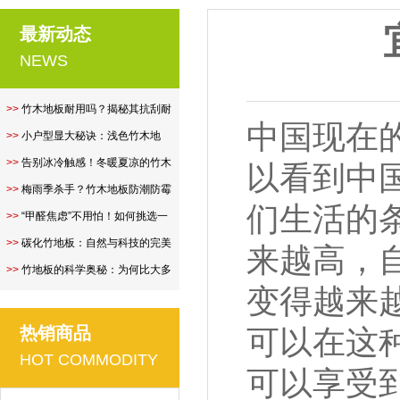
最新动态
NEWS
>>
竹木地板耐用吗？揭秘其抗刮耐
中国现在
磨性..
>>
小户型显大秘诀：浅色竹木地
板，让空..
>>
告别冰冷触感！冬暖夏凉的竹木
以看到中
地板..
>>
梅雨季杀手？竹木地板防潮防霉
们生活的
全攻..
>>
“甲醛焦虑”不用怕！如何挑选一
款..
>>
碳化竹地板：自然与科技的完美
来越高，
融合..
>>
竹地板的科学奥秘：为何比大多
变得越来
数硬..
热销商品
可以在这
HOT COMMODITY
可以享受